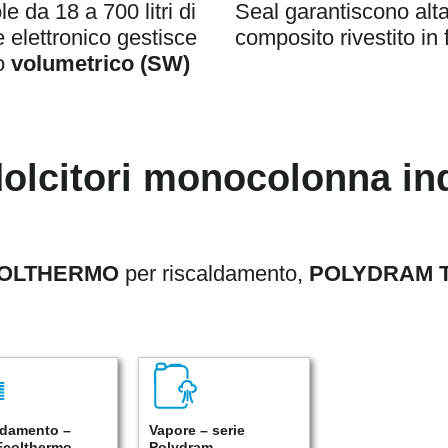
 da 18 a 700 litri di
Seal garantiscono alta
 elettronico gestisce
composito rivestito in 
o
volumetrico (SW)
olcitori monocolonna indu
OLTHERMO
per riscaldamento,
POLYDRAM 
ldamento –
Vapore – serie
 Ecolthermo
Polydram