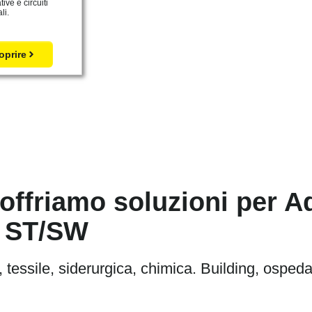
ive e circuiti
li.
oprire
ui offriamo soluzioni per
ne ST/SW
 tessile, siderurgica, chimica. Building, ospedali