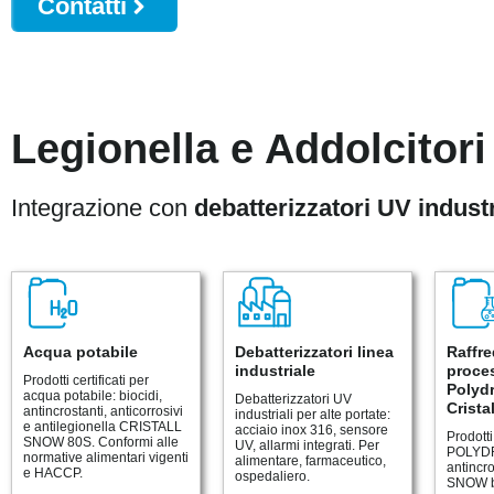
Contatti
Legionella e Addolcitor
Integrazione con
debatterizzatori UV industr
Acqua potabile
Debatterizzatori linea
Raffr
industriale
proces
Prodotti certificati per
Polydr
acqua potabile: biocidi,
Debatterizzatori UV
Crista
antincrostanti, anticorrosivi
industriali per alte portate:
e antilegionella CRISTALL
acciaio inox 316, sensore
Prodott
SNOW 80S. Conformi alle
UV, allarmi integrati. Per
POLYD
normative alimentari vigenti
alimentare, farmaceutico,
antincr
e HACCP.
ospedaliero.
SNOW bi