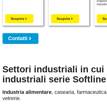
evaporat
industria
Scoprire
Scoprire
Sc
Contatti
Settori industriali in c
industriali serie Softli
Industria alimentare
, casearia, farmaceutica,
vetrerie.