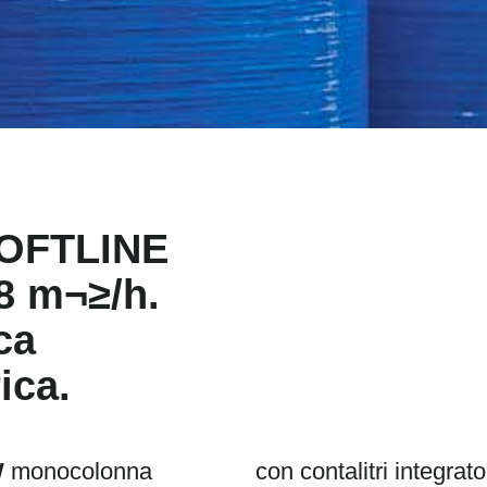
 SOFTLINE
8 m¬≥/h.
ca
ica.
W
monocolonna
con contalitri integra