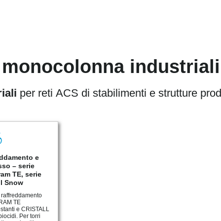
i monocolonna industriali
iali
per reti ACS di stabilimenti e strutture prod
eddamento e
so – serie
am TE, serie
ll Snow
i raffreddamento
RAM TE
ostanti e CRISTALL
ocidi. Per torri