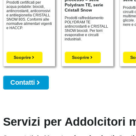
Prodotti certificati per
Polydram TE, serie
acqua potabile: biocidi,
Prodot
Cristall Snow
antincrostanti, anticorrosivi
circuiti 
e antilegionella CRISTALL
multimet
Prodotti raffreddamento
SNOW 80S. Conformi alle
glicole
POLYDRAM TE
normative alimentari vigenti
nere e d
antincrostanti e CRISTALL
e HACCP.
SNOW biocidi. Per torri
evaporative e circuiti
industriali.
Scoprire
Scoprire
Sc
Contatti
Servizi per Addolcitori 