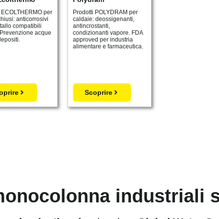
ti ECOLTHERMO per
Prodotti POLYDRAM per
chiusi: anticorrosivi
caldaie: deossigenanti,
allo compatibili
antincrostanti,
. Prevenzione acque
condizionanti vapore. FDA
epositi.
approved per industria
alimentare e farmaceutica.
oprire
Scoprire
monocolonna industriali 