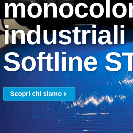
monocolo
industriali
Softline 
Scopri chi siamo