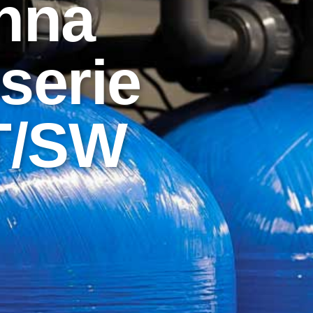
nna
 serie
ST/SW