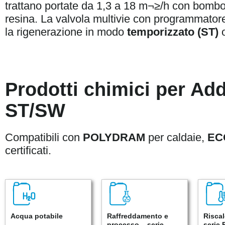
trattano portate da 1,3 a 18 m¬≥/h con bombole
resina. La valvola multivie con programmatore
la rigenerazione in modo
temporizzato (ST)
Prodotti chimici per Add
ST/SW
Compatibili con
POLYDRAM
per caldaie,
EC
certificati.
Acqua potabile
Raffreddamento e
Risca
processo – serie
serie