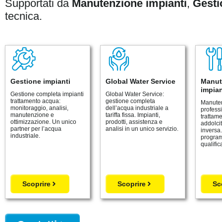
Supportati da
Manutenzione impianti
,
Gesti
tecnica.
Gestione impianti
Global Water Service
Manut
impian
Gestione completa impianti
Global Water Service:
trattamento acqua:
gestione completa
Manute
monitoraggio, analisi,
dell’acqua industriale a
profess
manutenzione e
tariffa fissa. Impianti,
trattam
ottimizzazione. Un unico
prodotti, assistenza e
addolcito
partner per l’acqua
analisi in un unico servizio.
inversa.
industriale.
program
qualifica
Scoprire
Scoprire
Sc