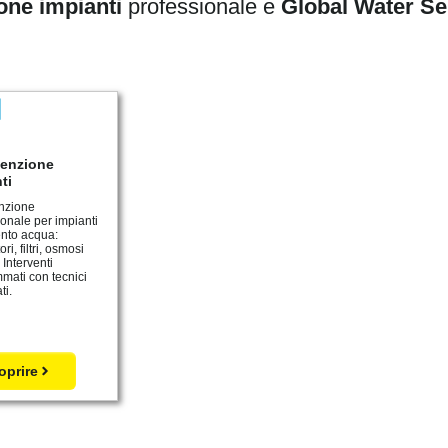
one impianti
professionale e
Global Water Se
enzione
ti
nzione
ionale per impianti
ento acqua:
ri, filtri, osmosi
 Interventi
mati con tecnici
ti.
oprire