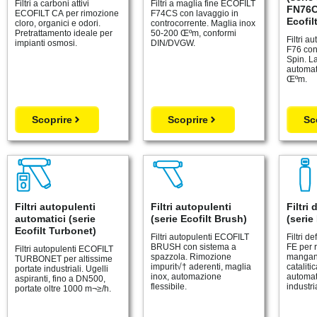
Filtri a carboni attivi
Filtri a maglia fine ECOFILT
FN76C
ECOFILT CA per rimozione
F74CS con lavaggio in
Ecofil
cloro, organici e odori.
controcorrente. Maglia inox
Pretrattamento ideale per
50-200 Œºm, conformi
Filtri a
impianti osmosi.
DIN/DVGW.
F76 con
Spin. L
automat
Œºm.
Scoprire
Scoprire
Sc
Filtri autopulenti
Filtri autopulenti
Filtri 
automatici (serie
(serie Ecofilt Brush)
(serie
Ecofilt Turbonet)
Filtri autopulenti ECOFILT
Filtri d
BRUSH con sistema a
FE per 
Filtri autopulenti ECOFILT
spazzola. Rimozione
mangan
TURBONET per altissime
impurit√† aderenti, maglia
cataliti
portate industriali. Ugelli
inox, automazione
automat
aspiranti, fino a DN500,
flessibile.
industri
portate oltre 1000 m¬≥/h.