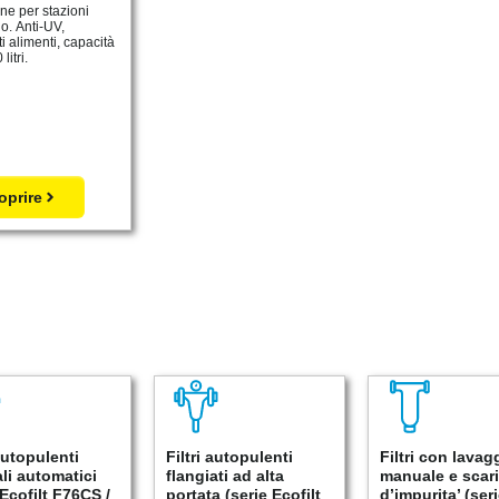
ene per stazioni
o. Anti-UV,
ati alimenti, capacità
litri.
oprire
 autopulenti
Filtri autopulenti
Filtri con lavag
li automatici
flangiati ad alta
manuale e scar
 Ecofilt F76CS /
portata (serie Ecofilt
d’impurita’ (ser