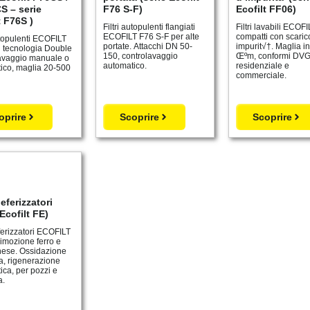
S – serie
F76 S-F)
Ecofilt FF06)
t F76S )
Filtri autopulenti flangiati
Filtri lavabili ECOF
ECOFILT F76 S-F per alte
compatti con scaric
utopulenti ECOFILT
portate. Attacchi DN 50-
impurit√†. Maglia i
 tecnologia Double
150, controlavaggio
Œºm, conformi DVG
avaggio manuale o
automatico.
residenziale e
ico, maglia 20-500
commerciale.
oprire
Scoprire
Scoprire
deferizzatori
 Ecofilt FE)
eferizzatori ECOFILT
rimozione ferro e
ese. Ossidazione
ca, rigenerazione
ica, per pozzi e
a.