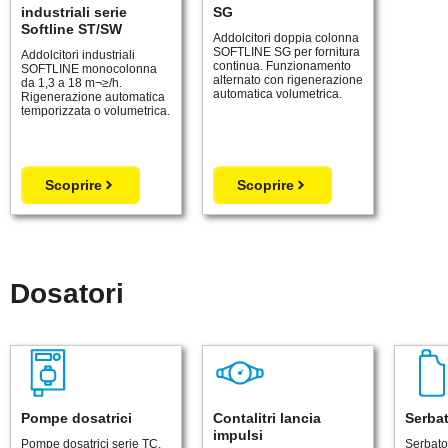
industriali serie
SG
Softline ST/SW
Addolcitori doppia colonna
SOFTLINE SG per fornitura
Addolcitori industriali
continua. Funzionamento
SOFTLINE monocolonna
alternato con rigenerazione
da 1,3 a 18 m¬≥/h.
automatica volumetrica.
Rigenerazione automatica
temporizzata o volumetrica.
Scoprire
Scoprire
Dosatori
Pompe dosatrici
Contalitri lancia
Serbat
impulsi
Pompe dosatrici serie TC,
Serbato