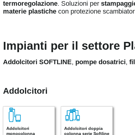
termoregolazione
. Soluzioni per
stampaggi
materie plastiche
con protezione scambiato
Impianti per il settore P
Addolcitori SOFTLINE
,
pompe dosatrici
,
f
Addolcitori
Addolcitori
Addolcitori doppia
monocolonna
colonna serie Softline