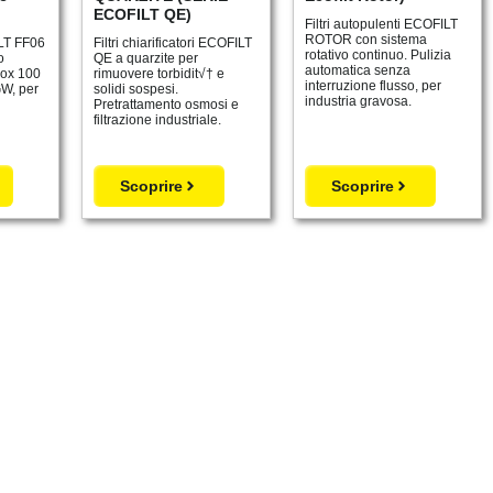
ECOFILT QE)
Filtri autopulenti ECOFILT
ROTOR con sistema
ILT FF06
Filtri chiarificatori ECOFILT
rotativo continuo. Pulizia
o
QE a quarzite per
automatica senza
nox 100
rimuovere torbidit√† e
interruzione flusso, per
W, per
solidi sospesi.
industria gravosa.
Pretrattamento osmosi e
filtrazione industriale.
Scoprire
Scoprire