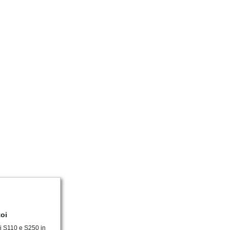
oi
i S110 e S250 in