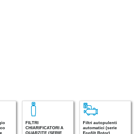
gio
FILTRI
Filtri autopulenti
ico
CHIARIFICATORI A
automatici (serie
ie
QUARZITE (SERIE
Ecofilt Rotor)