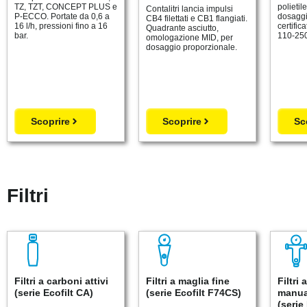
TZ, TZT, CONCEPT PLUS e
polietil
Contalitri lancia impulsi
P-ECCO. Portate da 0,6 a
dosaggi
CB4 filettati e CB1 flangiati.
16 l/h, pressioni fino a 16
certific
Quadrante asciutto,
bar.
110-250 
omologazione MID, per
dosaggio proporzionale.
Scoprire
Scoprire
Sc
Filtri
Filtri a carboni attivi
Filtri a maglia fine
Filtri
(serie Ecofilt CA)
(serie Ecofilt F74CS)
manua
(serie