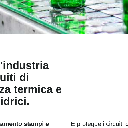
'industria
uiti di
za termica e
drici.
damento stampi e
TE protegge i circuiti