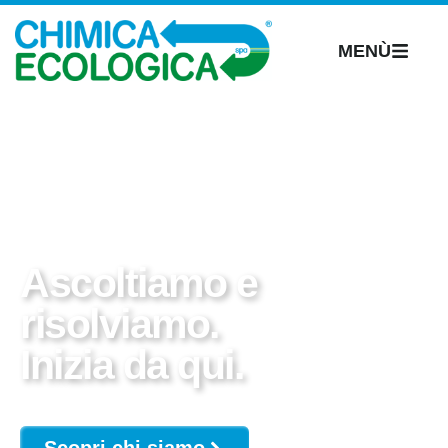
MENÙ
Ascoltiamo e
risolviamo.
Inizia da qui.
Scopri chi siamo