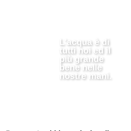
L'acqua è di
tutti noi ed il
più grande
bene nelle
nostre mani.