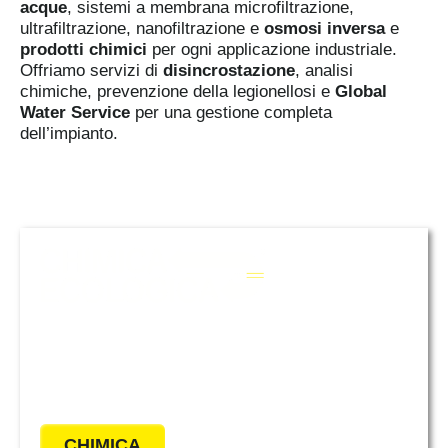
acque
, sistemi a membrana microfiltrazione,
ultrafiltrazione, nanofiltrazione e
osmosi inversa
e
prodotti chimici
per ogni applicazione industriale.
Offriamo servizi di
disincrostazione
, analisi
chimiche, prevenzione della legionellosi e
Global
Water Service
per una gestione completa
dell’impianto.
Per ottimizzare l’efficienza e
l’efficacia dei vostri sistemi di
trattamento acque industriali e non
solo.
CHIMICA