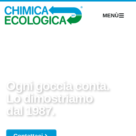
MENÙ
Ogni goccia conta.
Lo dimostriamo
dal 1987.
Contattaci