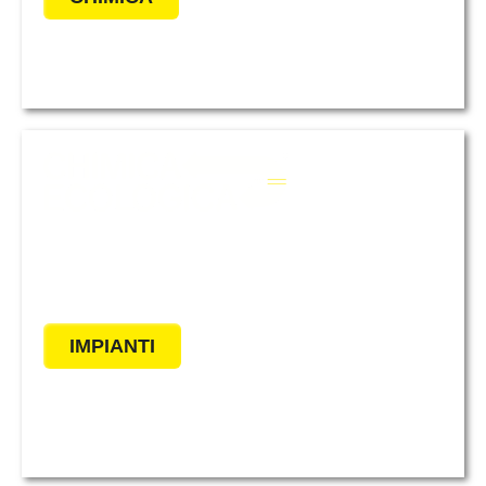
Per assicurare qualità eccellente e
gestione ottimale dell’acqua nei
vostri impianti.
IMPIANTI